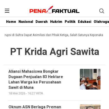
Home
Nasional
Daerah
Hukrim
Politik
Edukasi
Olahraga
 Korupsi di Sultra Dapat Asimilasi dari Pihak Ketiga, Salah Satunya Keponakan Gu
PT Krida Agri Sawita
Aliansi Mahasiswa Bongkar
Dugaan Penjualan 83 Hektare
Lahan Warga ke Perusahaan
Sawit di Muna
18 Mei 2026 - 16:27 WITA
Oknum ASN Berlaga Preman