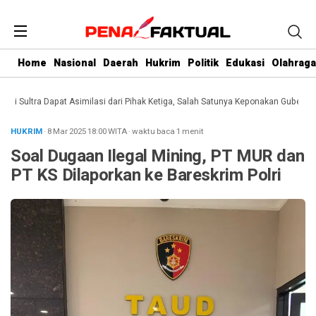
Home
Nasional
Daerah
Hukrim
Politik
Edukasi
Olahraga
Sultra Dapat Asimilasi dari Pihak Ketiga, Salah Satunya Keponakan Gubernur
D
HUKRIM
· 8 Mar 2025
18:00
WITA
·
waktu baca 1 menit
Soal Dugaan Ilegal Mining, PT MUR dan
PT KS Dilaporkan ke Bareskrim Polri