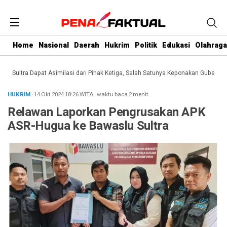
Home
Nasional
Daerah
Hukrim
Politik
Edukasi
Olahraga
ultra Dapat Asimilasi dari Pihak Ketiga, Salah Satunya Keponakan Gubernur
Da
HUKRIM
· 14 Okt 2024
18:26
WITA
·
waktu baca 2 menit
Relawan Laporkan Pengrusakan APK
ASR-Hugua ke Bawaslu Sultra