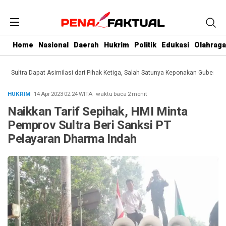
Home
Nasional
Daerah
Hukrim
Politik
Edukasi
Olahraga
ultra Dapat Asimilasi dari Pihak Ketiga, Salah Satunya Keponakan Gubernur
Da
HUKRIM
· 14 Apr 2023
02:24
WITA
·
waktu baca 2 menit
Naikkan Tarif Sepihak, HMI Minta
Pemprov Sultra Beri Sanksi PT
Pelayaran Dharma Indah