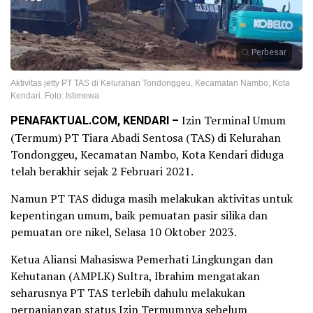
Perbesar
Aktivitas jetty PT TAS di Kelurahan Tondonggeu, Kecamatan Nambo, Kota
Kendari. Foto: Istimewa
PENAFAKTUAL.COM, KENDARI –
Izin Terminal Umum
(Termum) PT Tiara Abadi Sentosa (TAS) di Kelurahan
Tondonggeu, Kecamatan Nambo, Kota Kendari diduga
telah berakhir sejak 2 Februari 2021.
Namun PT TAS diduga masih melakukan aktivitas untuk
kepentingan umum, baik pemuatan pasir silika dan
pemuatan ore nikel, Selasa 10 Oktober 2023.
Ketua Aliansi Mahasiswa Pemerhati Lingkungan dan
Kehutanan (AMPLK) Sultra, Ibrahim mengatakan
seharusnya PT TAS terlebih dahulu melakukan
perpanjangan status Izin Termumnya sebelum