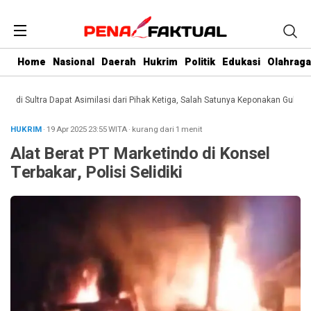
Home
Nasional
Daerah
Hukrim
Politik
Edukasi
Olahraga
i Sultra Dapat Asimilasi dari Pihak Ketiga, Salah Satunya Keponakan Gubernur
HUKRIM
· 19 Apr 2025
23:55
WITA
·
kurang dari 1 menit
Alat Berat PT Marketindo di Konsel
Terbakar, Polisi Selidiki