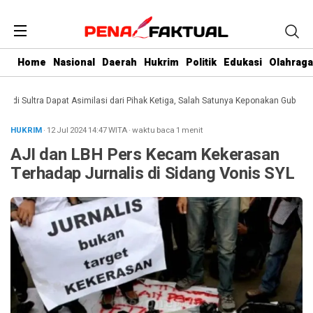
Home
Nasional
Daerah
Hukrim
Politik
Edukasi
Olahraga
Sultra Dapat Asimilasi dari Pihak Ketiga, Salah Satunya Keponakan Gubernur
D
HUKRIM
· 12 Jul 2024
14:47
WITA
·
waktu baca 1 menit
AJI dan LBH Pers Kecam Kekerasan
Terhadap Jurnalis di Sidang Vonis SYL