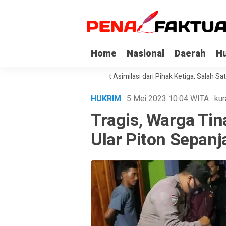
Home
Nasional
Daerah
H
api Korupsi di Sultra Dapat Asimilasi dari Pihak Ketiga, Salah Satunya K
HUKRIM
· 5 Mei 2023
10:04
WITA
·
kur
Tragis, Warga Tin
Ular Piton Sepanj