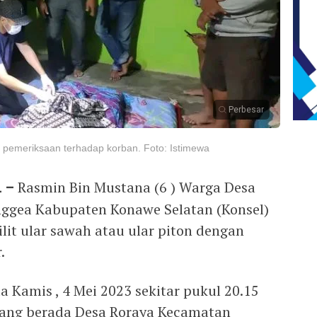
Perbesar
n pemeriksaan terhadap korban. Foto: Istimewa
 –
Rasmin Bin Mustana (6 ) Warga Desa
nggea Kabupaten Konawe Selatan (Konsel)
lilit ular sawah atau ular piton dengan
.
 Kamis , 4 Mei 2023 sekitar pukul 20.15
yang berada Desa Roraya Kecamatan