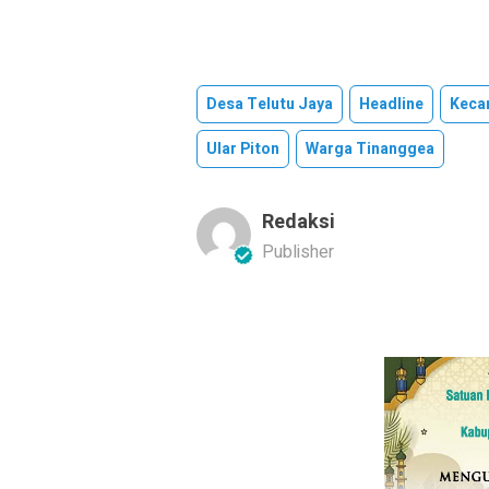
Desa Telutu Jaya
Headline
Keca
Ular Piton
Warga Tinanggea
Redaksi
Publisher