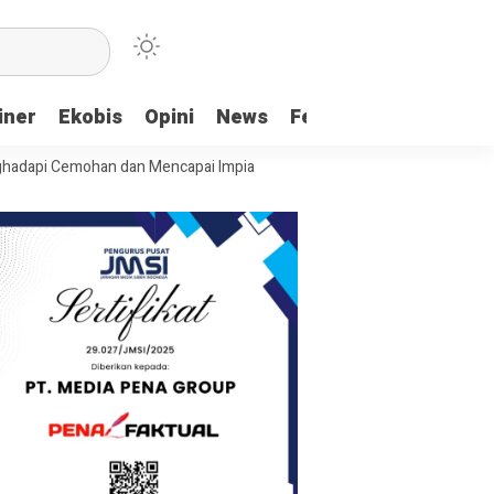
iner
Ekobis
Opini
News
Feature
More
emohan dan Mencapai Impian
Ridwan Bae: PT SCM dan Perkebunan Saw