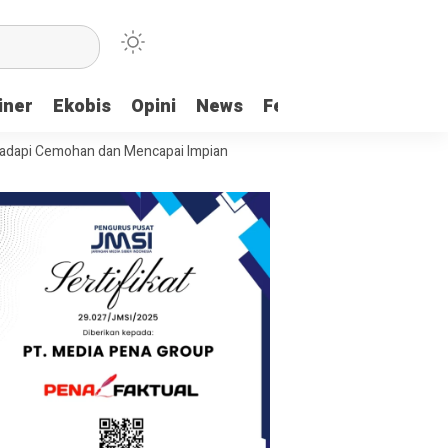
iner
Ekobis
Opini
News
Feature
More
ohan dan Mencapai Impian
Ridwan Bae: PT SCM dan Perkebunan Sawit