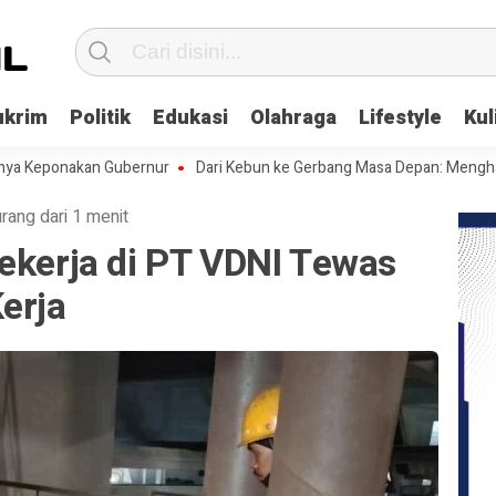
ukrim
Politik
Edukasi
Olahraga
Lifestyle
Kul
onakan Gubernur
Dari Kebun ke Gerbang Masa Depan: Menghadapi Cem
rang dari 1 menit
ekerja di PT VDNI Tewas
erja