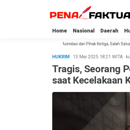
Home
Nasional
Daerah
H
i Korupsi di Sultra Dapat Asimilasi dari Pihak Ketiga, Salah Satunya Kep
HUKRIM
· 13 Mei 2025
18:21
WITA
·
ku
Tragis, Seorang P
saat Kecelakaan K