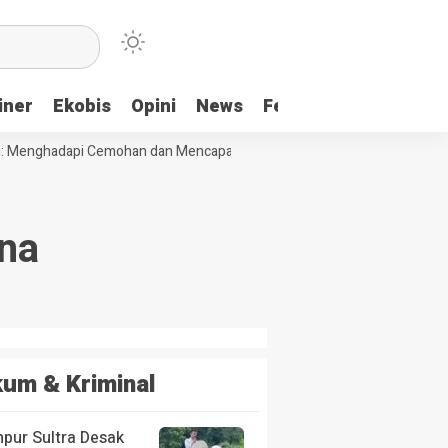
iner
Ekobis
Opini
News
Feature
More
Menghadapi Cemohan dan Mencapai Impian
Ridwan Bae: PT SCM dan P
na
um & Kriminal
pur Sultra Desak