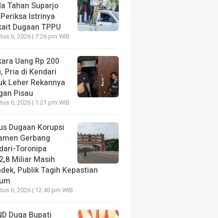
da Tahan Suparjo
Periksa Istrinya
kait Dugaan TPPU
us 6, 2026 | 7:26 pm WIB
kara Uang Rp 200
, Pria di Kendari
uk Leher Rekannya
gan Pisau
us 6, 2026 | 1:21 pm WIB
us Dugaan Korupsi
amen Gerbang
dari-Toronipa
2,8 Miliar Masih
dek, Publik Tagih Kepastian
kum
us 6, 2026 | 12:40 pm WIB
D Duga Bupati