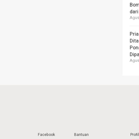
Bom
dari
Agust
Pria
Dita
Pons
Dipa
Agust
Facebook
Bantuan
Profil