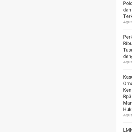
Pol
dan 
Ter
Agust
Per
Ribu
Tus
den
Agust
Kas
Orn
Ken
Rp3
Man
Hu
Agust
LMN