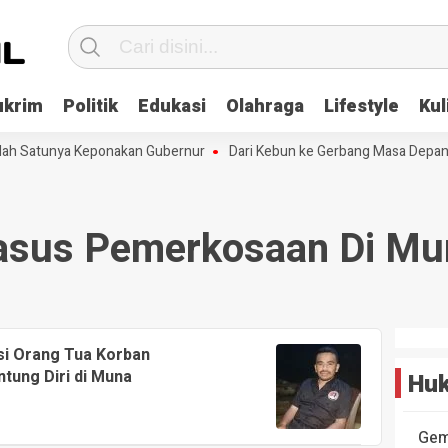
ukrim
Politik
Edukasi
Olahraga
Lifestyle
Kul
alah Satunya Keponakan Gubernur
Dari Kebun ke Gerbang Masa Depan: 
asus Pemerkosaan Di Mu
si Orang Tua Korban
tung Diri di Muna
Huk
Gem