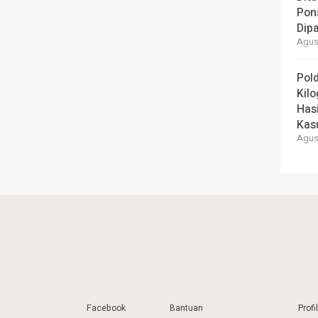
Pons
Dipa
Agust
Pold
Kil
Has
Kas
Agust
Facebook
Bantuan
Profil