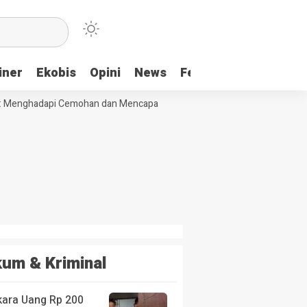
iner
Ekobis
Opini
News
Feature
More
Menghadapi Cemohan dan Mencapai Impian
Ridwan Bae: PT SCM dan P
um & Kriminal
kara Uang Rp 200