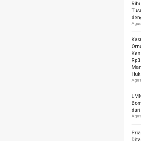
Ribu
Tus
den
Agust
Kas
Orn
Ken
Rp3
Man
Hu
Agust
LMN
Bom
dari
Agust
Pria
Dita