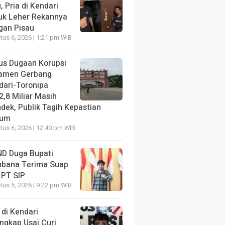
, Pria di Kendari
uk Leher Rekannya
gan Pisau
us 6, 2026 | 1:21 pm WIB
us Dugaan Korupsi
amen Gerbang
dari-Toronipa
2,8 Miliar Masih
dek, Publik Tagih Kepastian
kum
us 6, 2026 | 12:40 pm WIB
D Duga Bupati
bana Terima Suap
 PT SIP
us 5, 2026 | 9:22 pm WIB
 di Kendari
ngkap Usai Curi