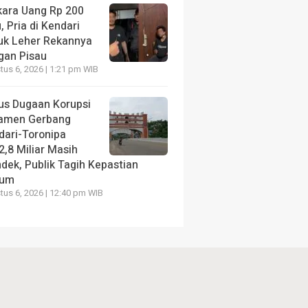
kara Uang Rp 200
, Pria di Kendari
uk Leher Rekannya
gan Pisau
us 6, 2026 | 1:21 pm WIB
us Dugaan Korupsi
amen Gerbang
dari-Toronipa
2,8 Miliar Masih
dek, Publik Tagih Kepastian
kum
us 6, 2026 | 12:40 pm WIB