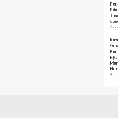
Per
Ribu
Tus
den
Agust
Kas
Orn
Ken
Rp3
Man
Hu
Agust