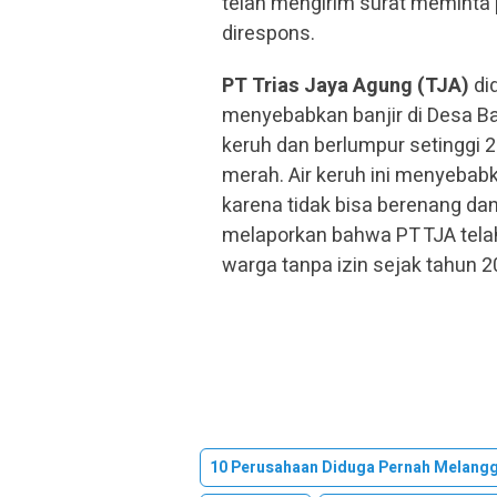
telah mengirim surat meminta 
direspons.
PT Trias Jaya Agung (TJA)
di
menyebabkan banjir di Desa Ba
keruh dan berlumpur setinggi 
merah. Air keruh ini menyebab
karena tidak bisa berenang dan
melaporkan bahwa PT TJA telah
warga tanpa izin sejak tahun 2
10 Perusahaan Diduga Pernah Melang