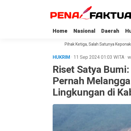
Home
Nasional
Daerah
H
 Sultra Dapat Asimilasi dari Pihak Ketiga, Salah Satunya Keponakan Guber
HUKRIM
· 11 Sep 2024
01:03
WITA
·
w
Riset Satya Bumi
Pernah Melangga
Lingkungan di Ka