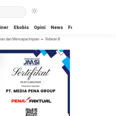
iner
Ekobis
Opini
News
Feature
More
ncapai Impian
Ridwan Bae: PT SCM dan Perkebunan Sawit Penyebab B