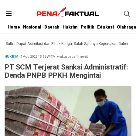
Home
Nasional
Daerah
Hukrim
Politik
Edukasi
Olahraga
ultra Dapat Asimilasi dari Pihak Ketiga, Salah Satunya Keponakan Gubernur
Da
HUKRIM
· 4 Agu 2025
15:36
WITA
·
waktu baca 1 menit
PT SCM Terjerat Sanksi Administratif:
Denda PNPB PPKH Mengintai