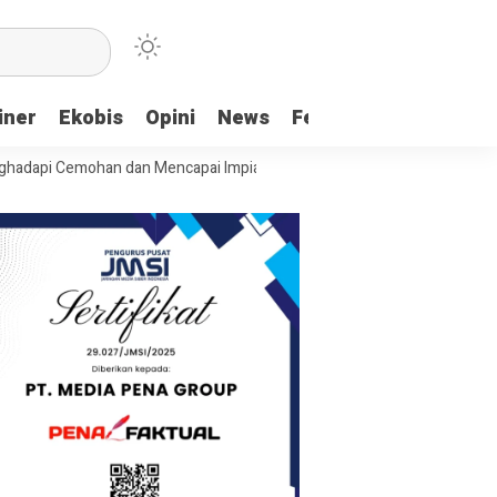
iner
Ekobis
Opini
News
Feature
More
Cemohan dan Mencapai Impian
Ridwan Bae: PT SCM dan Perkebunan Sa