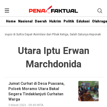
Home
Nasional
Daerah
Hukrim
Politik
Edukasi
Olahraga
i Korupsi di Sultra Dapat Asimilasi dari Pihak Ketiga, Salah Satunya Keponakan G
Utara Iptu Erwan
Marchdonida
Jumat Curhat di Desa Puasana,
Polsek Moramo Utara Bakal
Segera Tindaklanjuti Curhatan
Warga
3 Maret 2023 - 09:49 WITA