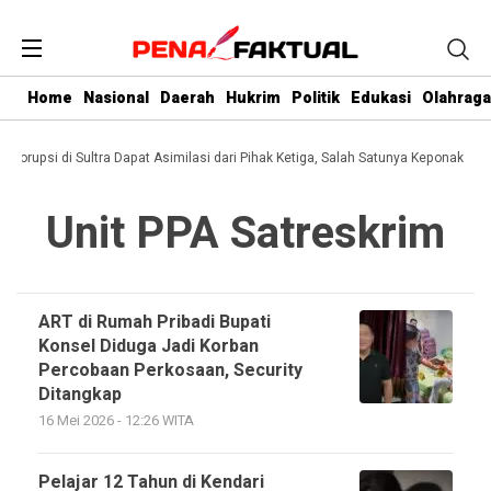
Home
Nasional
Daerah
Hukrim
Politik
Edukasi
Olahraga
i Korupsi di Sultra Dapat Asimilasi dari Pihak Ketiga, Salah Satunya Keponakan G
Unit PPA Satreskrim
ART di Rumah Pribadi Bupati
Konsel Diduga Jadi Korban
Percobaan Perkosaan, Security
Ditangkap
16 Mei 2026 - 12:26 WITA
Pelajar 12 Tahun di Kendari