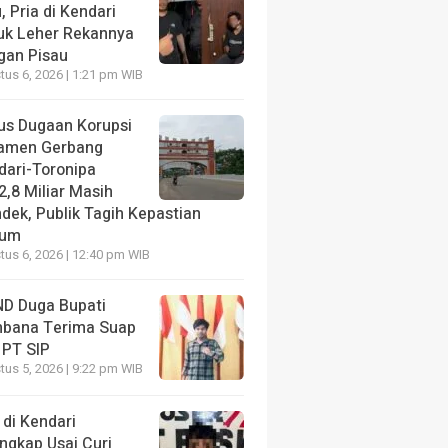
, Pria di Kendari
uk Leher Rekannya
gan Pisau
us 6, 2026 | 1:21 pm WIB
us Dugaan Korupsi
amen Gerbang
dari-Toronipa
2,8 Miliar Masih
dek, Publik Tagih Kepastian
kum
us 6, 2026 | 12:40 pm WIB
D Duga Bupati
bana Terima Suap
 PT SIP
us 5, 2026 | 9:22 pm WIB
 di Kendari
ngkap Usai Curi