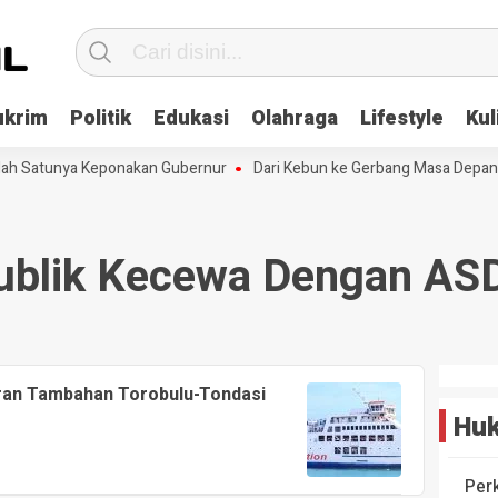
ukrim
Politik
Edukasi
Olahraga
Lifestyle
Kul
alah Satunya Keponakan Gubernur
Dari Kebun ke Gerbang Masa Depan:
ublik Kecewa Dengan AS
aran Tambahan Torobulu-Tondasi
Huk
Per