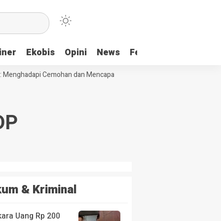
iner
Ekobis
Opini
News
Feature
More
 Menghadapi Cemohan dan Mencapai Impian
Ridwan Bae: PT SCM dan P
DP
um & Kriminal
kara Uang Rp 200