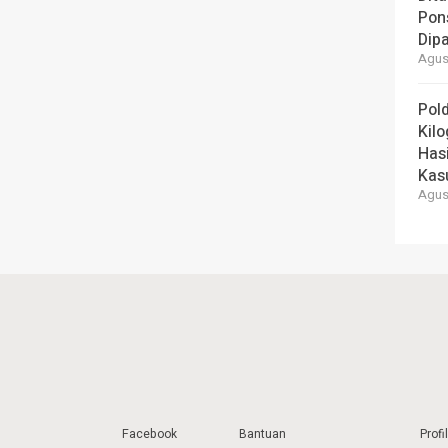
Pons
Dipa
Agust
Pold
Kil
Has
Kas
Agust
Facebook
Bantuan
Profil