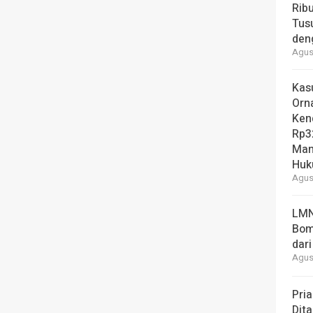
Ribu
Tus
den
Agust
Kas
Orn
Ken
Rp3
Man
Hu
Agust
LMN
Bom
dari
Agust
Pria
Dita