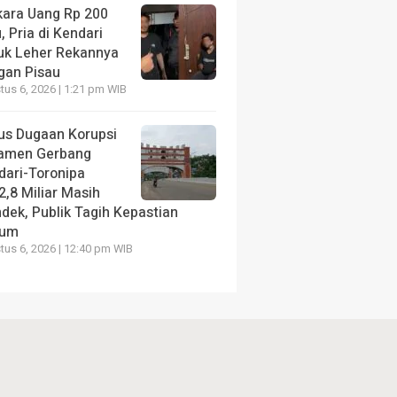
kara Uang Rp 200
, Pria di Kendari
uk Leher Rekannya
gan Pisau
us 6, 2026 | 1:21 pm WIB
us Dugaan Korupsi
amen Gerbang
dari-Toronipa
2,8 Miliar Masih
dek, Publik Tagih Kepastian
kum
us 6, 2026 | 12:40 pm WIB