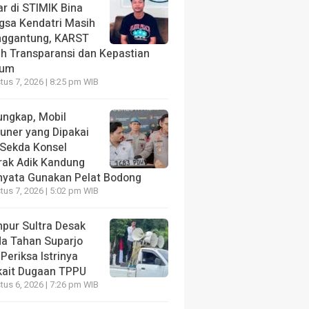
ar di STIMIK Bina
gsa Kendatri Masih
ggantung, KARST
ih Transparansi dan Kepastian
kum
us 7, 2026 | 8:25 pm WIB
ungkap, Mobil
tuner yang Dipakai
 Sekda Konsel
rak Adik Kandung
nyata Gunakan Pelat Bodong
us 7, 2026 | 5:02 pm WIB
pur Sultra Desak
da Tahan Suparjo
Periksa Istrinya
kait Dugaan TPPU
us 6, 2026 | 7:26 pm WIB