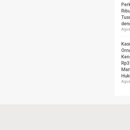
Per
Ribu
Tus
den
Agust
Kas
Orn
Ken
Rp3
Man
Hu
Agust