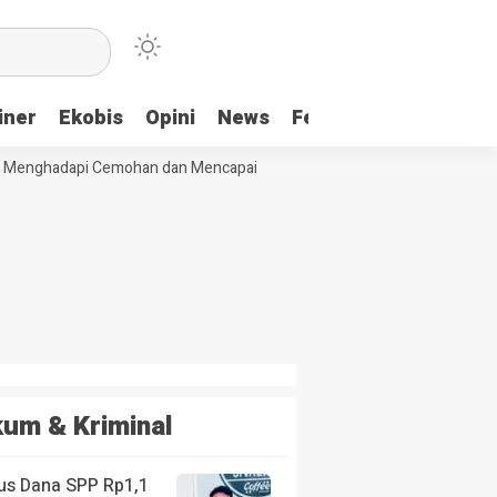
iner
Ekobis
Opini
News
Feature
More
Menghadapi Cemohan dan Mencapai Impian
Ridwan Bae: PT SCM dan Pe
um & Kriminal
us Dana SPP Rp1,1