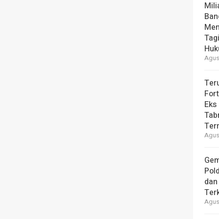
Mili
Ban
Men
Tag
Hu
Agust
Ter
For
Eks
Tab
Ter
Agust
Gem
Pol
dan 
Ter
Agust