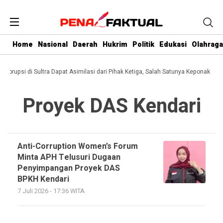
Home
Nasional
Daerah
Hukrim
Politik
Edukasi
Olahraga
i Korupsi di Sultra Dapat Asimilasi dari Pihak Ketiga, Salah Satunya Keponakan G
Proyek DAS Kendari
Anti-Corruption Women’s Forum
Minta APH Telusuri Dugaan
Penyimpangan Proyek DAS
BPKH Kendari
7 Juli 2026 - 17:36 WITA