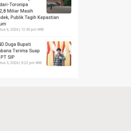
dari-Toronipa
2,8 Miliar Masih
dek, Publik Tagih Kepastian
kum
us 6, 2026 | 12:40 pm WIB
D Duga Bupati
bana Terima Suap
 PT SIP
us 5, 2026 | 9:22 pm WIB