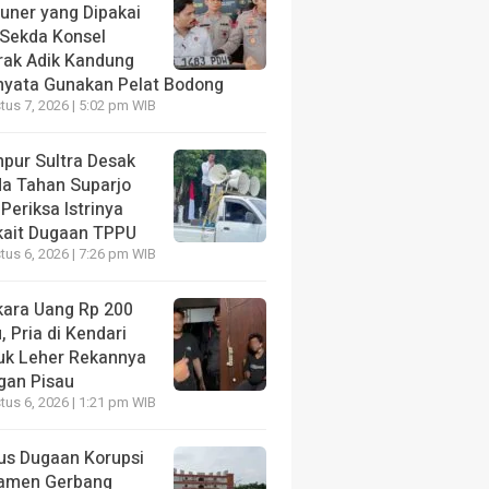
tuner yang Dipakai
 Sekda Konsel
rak Adik Kandung
nyata Gunakan Pelat Bodong
us 7, 2026 | 5:02 pm WIB
pur Sultra Desak
da Tahan Suparjo
Periksa Istrinya
kait Dugaan TPPU
us 6, 2026 | 7:26 pm WIB
kara Uang Rp 200
, Pria di Kendari
uk Leher Rekannya
gan Pisau
us 6, 2026 | 1:21 pm WIB
us Dugaan Korupsi
amen Gerbang