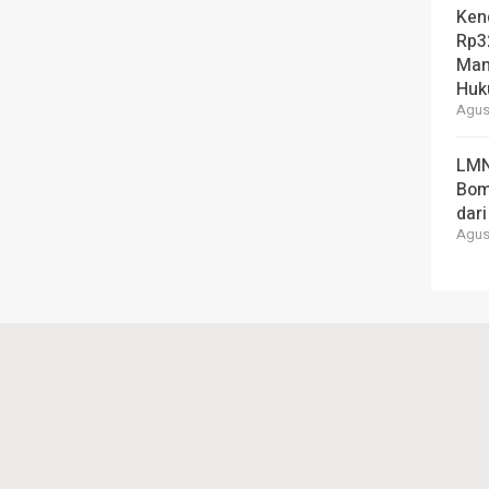
Ken
Rp3
Man
Hu
Agust
LMN
Bom
dari
Agust