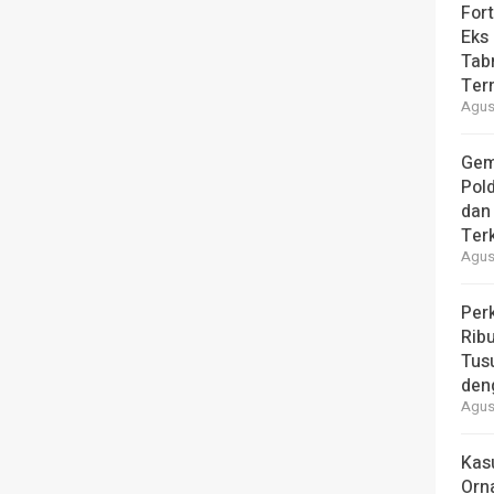
For
Eks
Tab
Ter
Agust
Gem
Pol
dan 
Ter
Agust
Per
Ribu
Tus
den
Agust
Kas
Orn