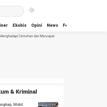
iner
Ekobis
Opini
News
Feature
More
enghadapi Cemohan dan Mencapai Impian
Ridwan Bae: PT SCM dan Pe
um & Kriminal
ungkap, Mobil