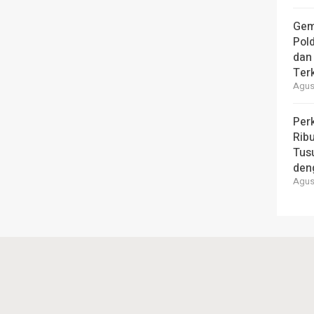
Gem
Pol
dan 
Ter
Agust
Per
Ribu
Tus
den
Agust