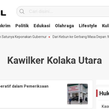
ukrim
Politik
Edukasi
Olahraga
Lifestyle
Kul
ah Satunya Keponakan Gubernur
Dari Kebun ke Gerbang Masa Depan: M
Kawilker Kolaka Utara
peratif dalam Pemeriksaan
Huk
Kas