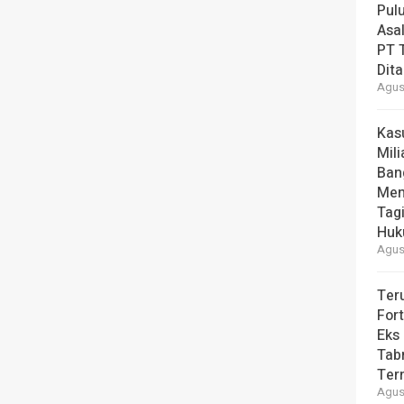
Pul
Asal
PT T
Dit
Agust
Kas
Mili
Ban
Men
Tag
Hu
Agust
Ter
For
Eks
Tab
Ter
Agust