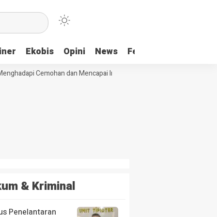
iner
Ekobis
Opini
News
Feature
More
enghadapi Cemohan dan Mencapai Impian
Ridwan Bae: PT SCM dan Per
um & Kriminal
us Penelantaran