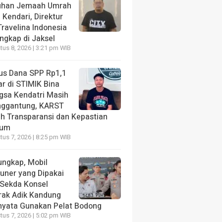
uhan Jemaah Umrah
 Kendari, Direktur
ravelina Indonesia
angkap di Jaksel
us 8, 2026 | 3:21 pm WIB
us Dana SPP Rp1,1
ar di STIMIK Bina
gsa Kendatri Masih
ggantung, KARST
ih Transparansi dan Kepastian
kum
us 7, 2026 | 8:25 pm WIB
ungkap, Mobil
tuner yang Dipakai
 Sekda Konsel
rak Adik Kandung
nyata Gunakan Pelat Bodong
us 7, 2026 | 5:02 pm WIB