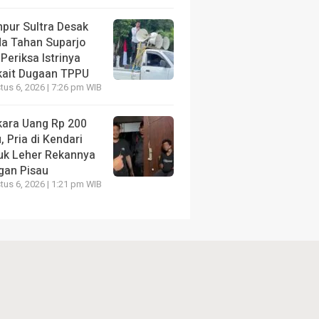
pur Sultra Desak
da Tahan Suparjo
Periksa Istrinya
kait Dugaan TPPU
us 6, 2026 | 7:26 pm WIB
kara Uang Rp 200
, Pria di Kendari
uk Leher Rekannya
gan Pisau
us 6, 2026 | 1:21 pm WIB