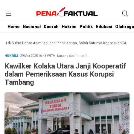
Home
Nasional
Daerah
Hukrim
Politik
Edukasi
Olahraga
i Sultra Dapat Asimilasi dari Pihak Ketiga, Salah Satunya Keponakan Gubernur
HUKRIM
· 29 Mei 2025
16:48
WITA
·
kurang dari 1 menit
Kawilker Kolaka Utara Janji Kooperatif
dalam Pemeriksaan Kasus Korupsi
Tambang