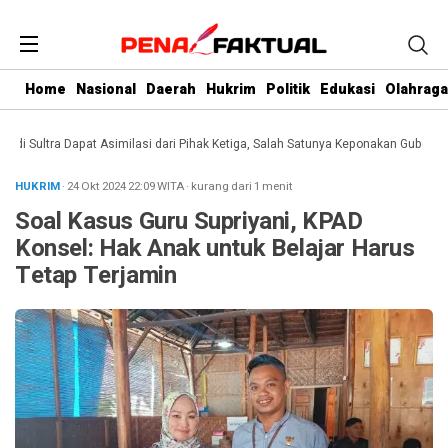
Home
Nasional
Daerah
Hukrim
Politik
Edukasi
Olahraga
 Sultra Dapat Asimilasi dari Pihak Ketiga, Salah Satunya Keponakan Gubernur
D
HUKRIM
· 24 Okt 2024
22:09
WITA
·
kurang dari 1 menit
Soal Kasus Guru Supriyani, KPAD
Konsel: Hak Anak untuk Belajar Harus
Tetap Terjamin