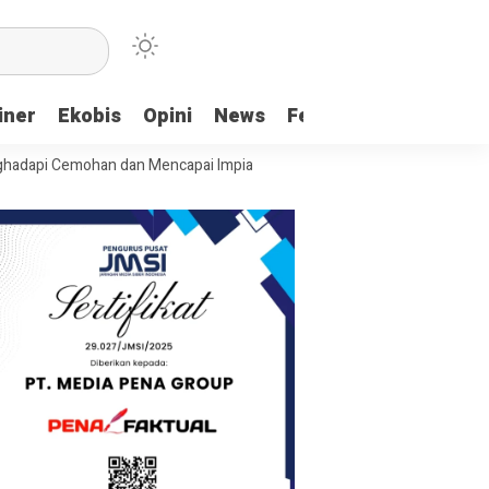
iner
Ekobis
Opini
News
Feature
More
mohan dan Mencapai Impian
Ridwan Bae: PT SCM dan Perkebunan Sawi