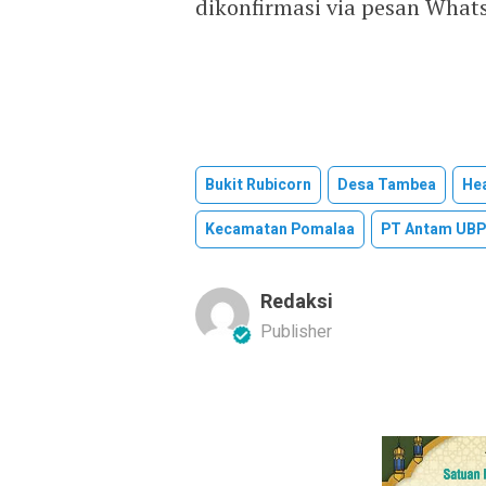
dikonfirmasi via pesan Wha
Bukit Rubicorn
Desa Tambea
He
Kecamatan Pomalaa
PT Antam UBP
Redaksi
Publisher