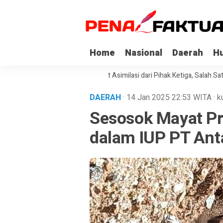
Home
Nasional
Daerah
H
pi Korupsi di Sultra Dapat Asimilasi dari Pihak Ketiga, Salah Satunya Ke
DAERAH
· 14 Jan 2025
22:53
WITA
·
k
Sesosok Mayat Pr
dalam IUP PT Ant