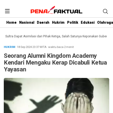
Home
Nasional
Daerah
Hukrim
Politik
Edukasi
Olahraga
ltra Dapat Asimilasi dari Pihak Ketiga, Salah Satunya Keponakan Gubernur
Da
HUKRIM
· 18 Sep 2024
23:37
WITA
·
waktu baca 2 menit
Seorang Alumni Kingdom Academy
Kendari Mengaku Kerap Dicabuli Ketua
Yayasan