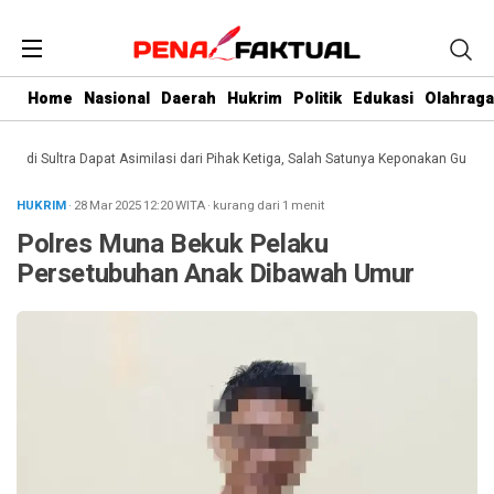
Home
Nasional
Daerah
Hukrim
Politik
Edukasi
Olahraga
i Sultra Dapat Asimilasi dari Pihak Ketiga, Salah Satunya Keponakan Gubernur
HUKRIM
· 28 Mar 2025
12:20
WITA
·
kurang dari 1 menit
Polres Muna Bekuk Pelaku
Persetubuhan Anak Dibawah Umur