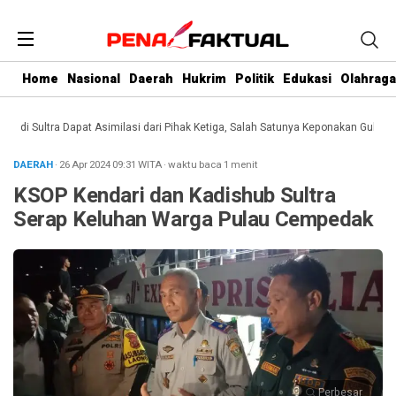
Home
Nasional
Daerah
Hukrim
Politik
Edukasi
Olahraga
 Sultra Dapat Asimilasi dari Pihak Ketiga, Salah Satunya Keponakan Gubernur
DAERAH
· 26 Apr 2024
09:31
WITA
·
waktu baca 1 menit
KSOP Kendari dan Kadishub Sultra
Serap Keluhan Warga Pulau Cempedak
Perbesar