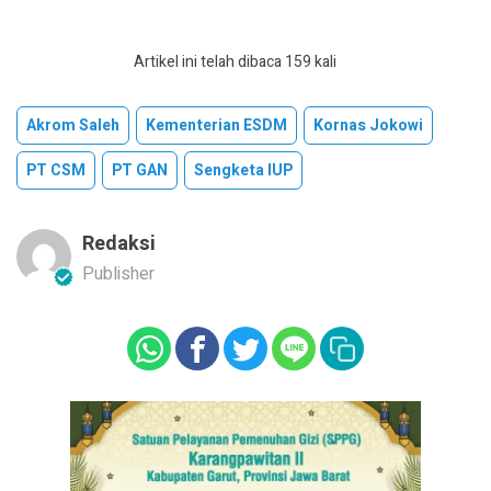
Artikel ini telah dibaca 159 kali
Akrom Saleh
Kementerian ESDM
Kornas Jokowi
PT CSM
PT GAN
Sengketa IUP
Redaksi
Publisher