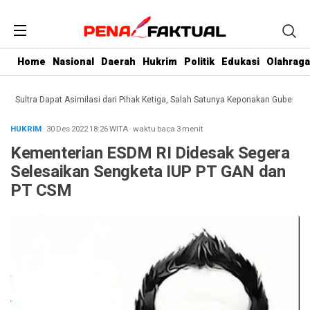
Home
Nasional
Daerah
Hukrim
Politik
Edukasi
Olahraga
ltra Dapat Asimilasi dari Pihak Ketiga, Salah Satunya Keponakan Gubernur
Dar
HUKRIM
· 30 Des 2022
18:26
WITA
·
waktu baca 3 menit
Kementerian ESDM RI Didesak Segera
Selesaikan Sengketa IUP PT GAN dan
PT CSM