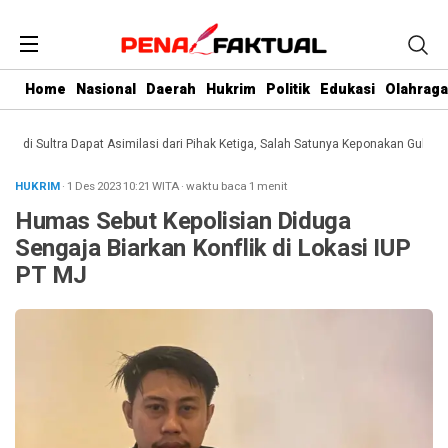
Home
Nasional
Daerah
Hukrim
Politik
Edukasi
Olahraga
i Sultra Dapat Asimilasi dari Pihak Ketiga, Salah Satunya Keponakan Gubernur
HUKRIM
· 1 Des 2023
10:21
WITA
·
waktu baca 1 menit
Humas Sebut Kepolisian Diduga
Sengaja Biarkan Konflik di Lokasi IUP
PT MJ