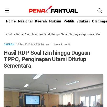
Home
Nasional
Daerah
Hukrim
Politik
Edukasi
Olahraga
 Sultra Dapat Asimilasi dari Pihak Ketiga, Salah Satunya Keponakan Gubernur
DAERAH
· 19 Sep 2024
14:42
WITA
·
waktu baca 1 menit
Hasil RDP Soal Izin hingga Dugaan
TPPO, Penginapan Utami Ditutup
Sementara