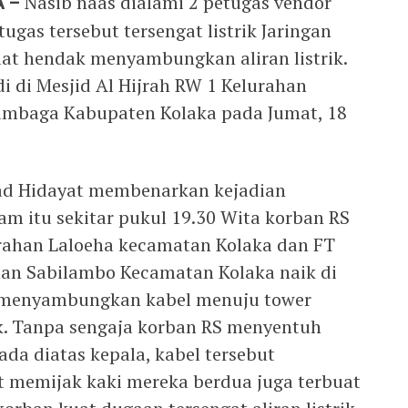
 –
Nasib naas dialami 2 petugas vendor
ugas tersebut tersengat listrik Jaringan
at hendak menyambungkan aliran listrik.
di di Mesjid Al Hijrah RW 1 Kelurahan
mbaga Kabupaten Kolaka pada Jumat, 18
ad Hidayat membenarkan kejadian
am itu sekitar pukul 19.30 Wita korban RS
urahan Laloeha kecamatan Kolaka dan FT
ahan Sabilambo Kecamatan Kolaka naik di
k menyambungkan kabel menuju tower
ik. Tanpa sengaja korban RS menyentuh
ada diatas kepala, kabel tersebut
t memijak kaki mereka berdua juga terbuat