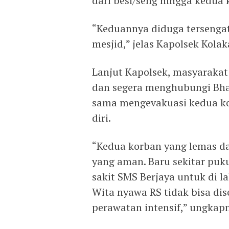
dari besi/seng hingga kedua k
“Keduannya diduga tersengat 
mesjid,” jelas Kapolsek Kolak
Lanjut Kapolsek, masyarakat
dan segera menghubungi Bha
sama mengevakuasi kedua kor
diri.
“Kedua korban yang lemas da
yang aman. Baru sekitar puku
sakit SMS Berjaya untuk di l
Wita nyawa RS tidak bisa di
perawatan intensif,” ungkap