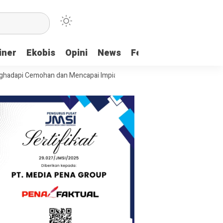
iner
Ekobis
Opini
News
Feature
More
Cemohan dan Mencapai Impian
Ridwan Bae: PT SCM dan Perkebunan Sa