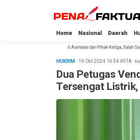
Home
Nasional
Daerah
H
Napi Korupsi di Sultra Dapat Asimilasi dari Pihak Ketiga, Salah Satunya 
HUKRIM
· 19 Okt 2024
16:34
WITA
·
ku
Dua Petugas Vend
Tersengat Listrik