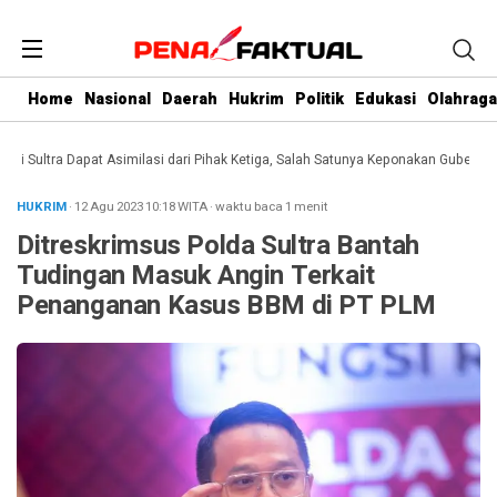
Home
Nasional
Daerah
Hukrim
Politik
Edukasi
Olahraga
Sultra Dapat Asimilasi dari Pihak Ketiga, Salah Satunya Keponakan Gubernur
D
HUKRIM
· 12 Agu 2023
10:18
WITA
·
waktu baca 1 menit
Ditreskrimsus Polda Sultra Bantah
Tudingan Masuk Angin Terkait
Penanganan Kasus BBM di PT PLM