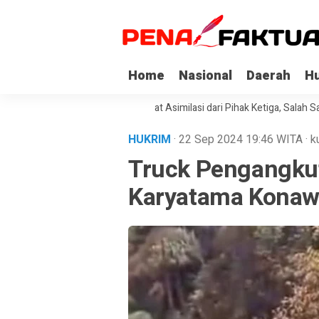
Home
Nasional
Daerah
H
api Korupsi di Sultra Dapat Asimilasi dari Pihak Ketiga, Salah Satunya K
HUKRIM
· 22 Sep 2024
19:46
WITA
·
k
Truck Pengangkut
Karyatama Konawe