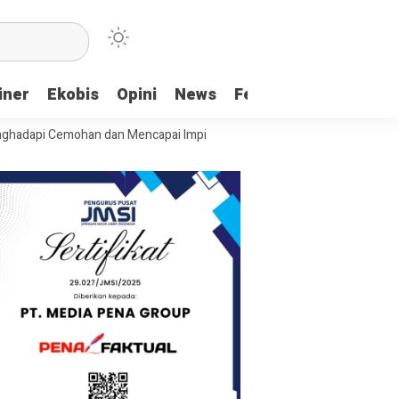
iner
Ekobis
Opini
News
Feature
More
emohan dan Mencapai Impian
Ridwan Bae: PT SCM dan Perkebunan Saw