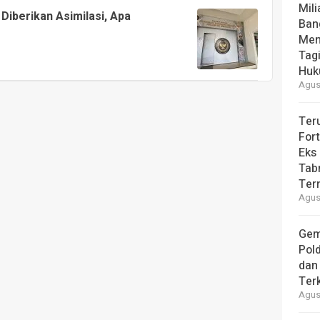
Mili
Diberikan Asimilasi, Apa
Ban
Men
Tag
Hu
Agust
Ter
For
Eks
Tab
Ter
Agust
Gem
Pol
dan 
Ter
Agust