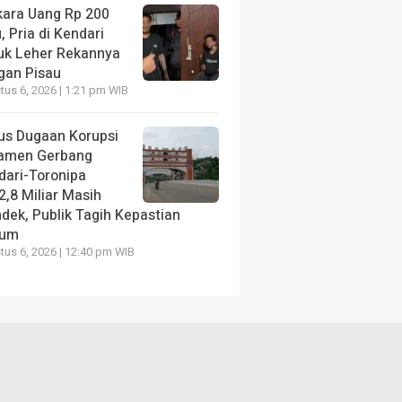
kara Uang Rp 200
, Pria di Kendari
uk Leher Rekannya
gan Pisau
us 6, 2026 | 1:21 pm WIB
us Dugaan Korupsi
amen Gerbang
dari-Toronipa
2,8 Miliar Masih
dek, Publik Tagih Kepastian
kum
us 6, 2026 | 12:40 pm WIB