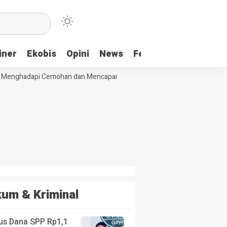
iner
Ekobis
Opini
News
Feature
More
Menghadapi Cemohan dan Mencapai Impian
Ridwan Bae: PT SCM dan Pe
um & Kriminal
us Dana SPP Rp1,1