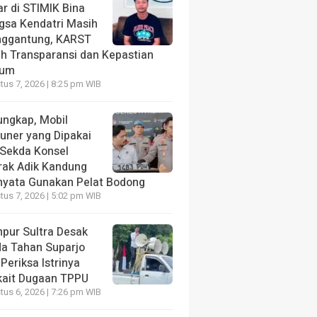
ar di STIMIK Bina
gsa Kendatri Masih
ggantung, KARST
ih Transparansi dan Kepastian
kum
us 7, 2026 | 8:25 pm WIB
ungkap, Mobil
tuner yang Dipakai
 Sekda Konsel
rak Adik Kandung
nyata Gunakan Pelat Bodong
us 7, 2026 | 5:02 pm WIB
pur Sultra Desak
da Tahan Suparjo
Periksa Istrinya
kait Dugaan TPPU
us 6, 2026 | 7:26 pm WIB