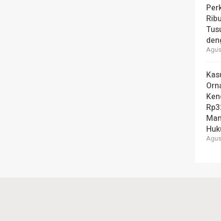
Per
Ribu
Tus
den
Agust
Kas
Orn
Ken
Rp3
Man
Hu
Agust