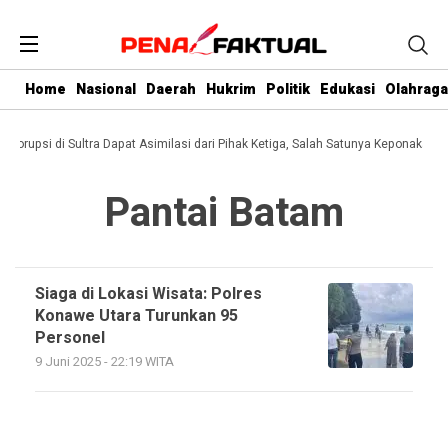
Home
Nasional
Daerah
Hukrim
Politik
Edukasi
Olahraga
i Korupsi di Sultra Dapat Asimilasi dari Pihak Ketiga, Salah Satunya Keponakan G
Pantai Batam
Siaga di Lokasi Wisata: Polres
Konawe Utara Turunkan 95
Personel
9 Juni 2025 - 22:19 WITA