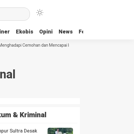
iner
Ekobis
Opini
News
Feature
More
enghadapi Cemohan dan Mencapai Impian
Ridwan Bae: PT SCM dan Per
nal
um & Kriminal
pur Sultra Desak