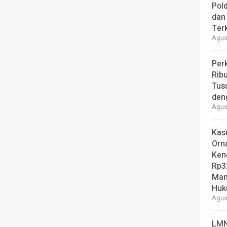
Pol
dan 
Ter
Agust
Per
Ribu
Tus
den
Agust
Kas
Orn
Ken
Rp3
Man
Hu
Agust
LMN