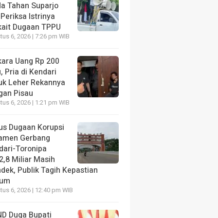
da Tahan Suparjo
Periksa Istrinya
kait Dugaan TPPU
us 6, 2026 | 7:26 pm WIB
kara Uang Rp 200
, Pria di Kendari
uk Leher Rekannya
gan Pisau
us 6, 2026 | 1:21 pm WIB
us Dugaan Korupsi
amen Gerbang
dari-Toronipa
2,8 Miliar Masih
dek, Publik Tagih Kepastian
kum
us 6, 2026 | 12:40 pm WIB
D Duga Bupati