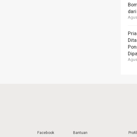
Bom
dari
Agust
Pria
Dita
Pons
Dipa
Agust
Facebook
Bantuan
Profil