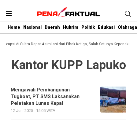
Home
Nasional
Daerah
Hukrim
Politik
Edukasi
Olahraga
i Korupsi di Sultra Dapat Asimilasi dari Pihak Ketiga, Salah Satunya Keponakan G
Kantor KUPP Lapuko
Mengawali Pembangunan
Tugboat, PT SMS Laksanakan
Peletakan Lunas Kapal
12 Juni 2025 - 15:05 WITA