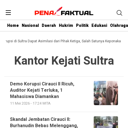
Home
Nasional
Daerah
Hukrim
Politik
Edukasi
Olahraga
 Korupsi di Sultra Dapat Asimilasi dari Pihak Ketiga, Salah Satunya Keponakan Gu
Kantor Kejati Sultra
Demo Korupsi Cirauci II Ricuh,
Auditor Kejati Terluka, 1
Mahasiswa Diamankan
11 Mei 2026 - 17:24 WITA
Skandal Jembatan Cirauci II:
Burhanudin Bebas Melenggang,