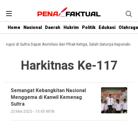
Home
Nasional
Daerah
Hukrim
Politik
Edukasi
Olahraga
 Korupsi di Sultra Dapat Asimilasi dari Pihak Ketiga, Salah Satunya Keponakan G
Harkitnas Ke-117
Semangat Kebangkitan Nasional
Menggema di Kanwil Kemenag
Sultra
20 Mei 2025 - 15:45 WITA