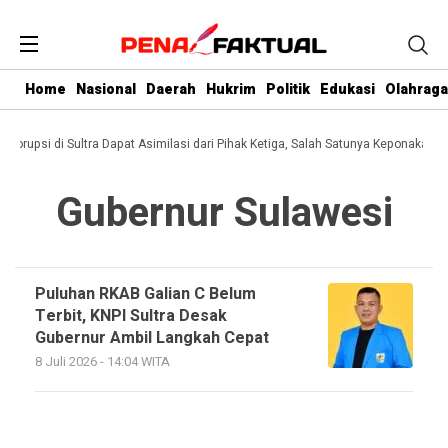
Home
Nasional
Daerah
Hukrim
Politik
Edukasi
Olahraga
i Korupsi di Sultra Dapat Asimilasi dari Pihak Ketiga, Salah Satunya Keponakan G
Gubernur Sulawesi
Puluhan RKAB Galian C Belum
Terbit, KNPI Sultra Desak
Gubernur Ambil Langkah Cepat
8 Juli 2026 - 14:04 WITA