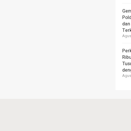
Gem
Pol
dan 
Ter
Agust
Per
Ribu
Tus
den
Agust