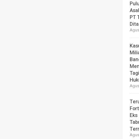
Pul
Asal
PT T
Dit
Agust
Kas
Mili
Ban
Men
Tag
Hu
Agust
Ter
For
Eks
Tab
Ter
Agust