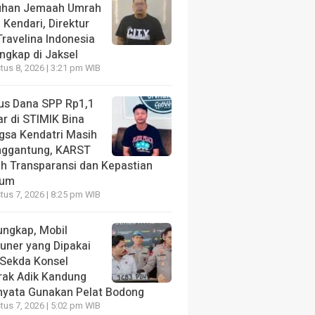
uhan Jemaah Umrah
 Kendari, Direktur
ravelina Indonesia
angkap di Jaksel
us 8, 2026 | 3:21 pm WIB
us Dana SPP Rp1,1
ar di STIMIK Bina
gsa Kendatri Masih
ggantung, KARST
ih Transparansi dan Kepastian
kum
us 7, 2026 | 8:25 pm WIB
ungkap, Mobil
tuner yang Dipakai
 Sekda Konsel
rak Adik Kandung
nyata Gunakan Pelat Bodong
us 7, 2026 | 5:02 pm WIB