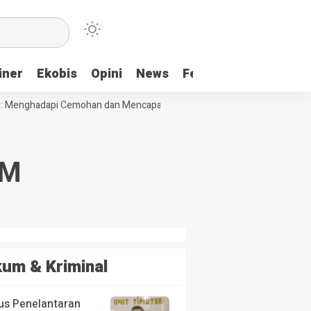
iner
Ekobis
Opini
News
Feature
More
Menghadapi Cemohan dan Mencapai Impian
Ridwan Bae: PT SCM dan P
CM
um & Kriminal
us Penelantaran