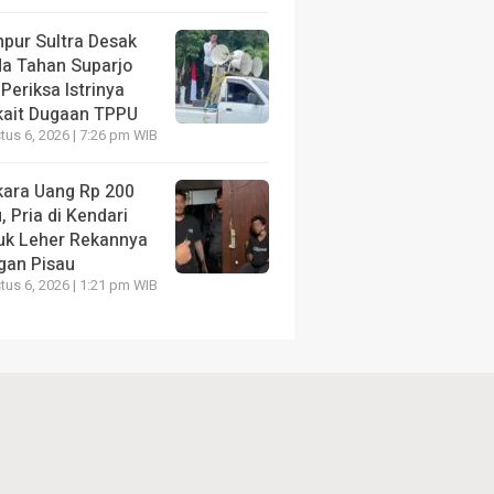
pur Sultra Desak
da Tahan Suparjo
Periksa Istrinya
kait Dugaan TPPU
us 6, 2026 | 7:26 pm WIB
kara Uang Rp 200
, Pria di Kendari
uk Leher Rekannya
gan Pisau
us 6, 2026 | 1:21 pm WIB