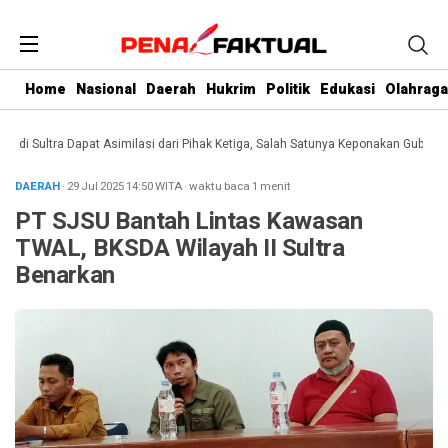
Home
Nasional
Daerah
Hukrim
Politik
Edukasi
Olahraga
 Sultra Dapat Asimilasi dari Pihak Ketiga, Salah Satunya Keponakan Gubernur
DAERAH
· 29 Jul 2025
14:50
WITA
·
waktu baca 1 menit
PT SJSU Bantah Lintas Kawasan
TWAL, BKSDA Wilayah II Sultra
Benarkan