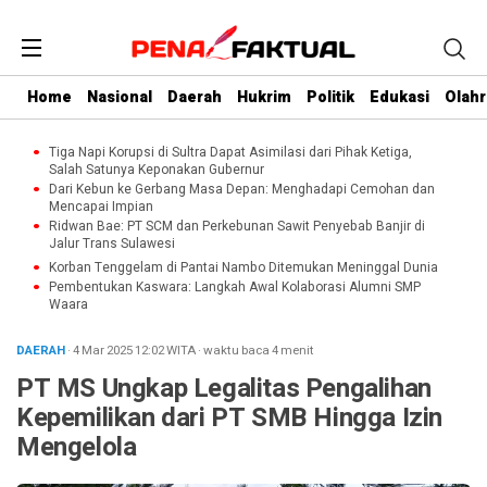
Home
Nasional
Daerah
Hukrim
Politik
Edukasi
Olah
Tiga Napi Korupsi di Sultra Dapat Asimilasi dari Pihak Ketiga,
Salah Satunya Keponakan Gubernur
Dari Kebun ke Gerbang Masa Depan: Menghadapi Cemohan dan
Mencapai Impian
Ridwan Bae: PT SCM dan Perkebunan Sawit Penyebab Banjir di
Jalur Trans Sulawesi
Korban Tenggelam di Pantai Nambo Ditemukan Meninggal Dunia
Pembentukan Kaswara: Langkah Awal Kolaborasi Alumni SMP
Waara
DAERAH
· 4 Mar 2025
12:02
WITA
·
waktu baca 4 menit
PT MS Ungkap Legalitas Pengalihan
Kepemilikan dari PT SMB Hingga Izin
Mengelola