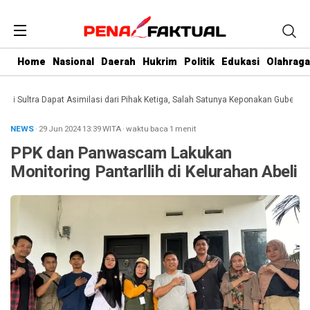
Home
Nasional
Daerah
Hukrim
Politik
Edukasi
Olahraga
Sultra Dapat Asimilasi dari Pihak Ketiga, Salah Satunya Keponakan Gubernur
D
NEWS
· 29 Jun 2024
13:39
WITA
·
waktu baca 1 menit
PPK dan Panwascam Lakukan
Monitoring Pantarllih di Kelurahan Abeli