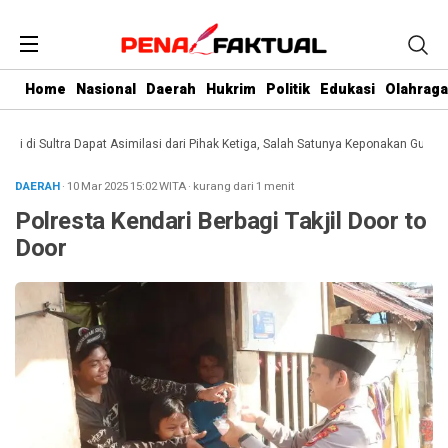
Home
Nasional
Daerah
Hukrim
Politik
Edukasi
Olahraga
i Sultra Dapat Asimilasi dari Pihak Ketiga, Salah Satunya Keponakan Gubernur
DAERAH
· 10 Mar 2025
15:02
WITA
·
kurang dari 1 menit
Polresta Kendari Berbagi Takjil Door to
Door