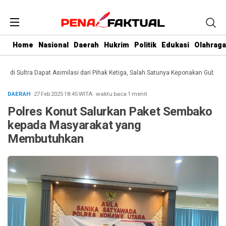
Home
Nasional
Daerah
Hukrim
Politik
Edukasi
Olahraga
 Sultra Dapat Asimilasi dari Pihak Ketiga, Salah Satunya Keponakan Gubernur
DAERAH
· 27 Feb 2025
18:45
WITA
·
waktu baca 1 menit
Polres Konut Salurkan Paket Sembako
kepada Masyarakat yang
Membutuhkan