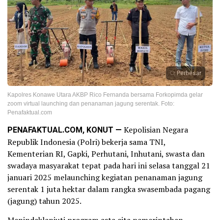
Perbesar
Kapolres Konawe Utara AKBP Rico Fernanda bersama Forkopimda gelar
zoom virtual launching dan penanaman jagung serentak. Foto:
Penafaktual.com
PENAFAKTUAL.COM, KONUT —
Kepolisian Negara
Republik Indonesia (Polri) bekerja sama TNI,
Kementerian RI, Gapki, Perhutani, Inhutani, swasta dan
swadaya masyarakat tepat pada hari ini selasa tanggal 21
januari 2025 melaunching kegiatan penanaman jagung
serentak 1 juta hektar dalam rangka swasembada pagang
(jagung) tahun 2025.
Menindaklanjuti program asta cita pemerintahan