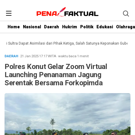
Home
Nasional
Daerah
Hukrim
Politik
Edukasi
Olahraga
Sultra Dapat Asimilasi dari Pihak Ketiga, Salah Satunya Keponakan Gubernur
D
DAERAH
· 21 Jan 2025
17:17
WITA
·
waktu baca 1 menit
Polres Konut Gelar Zoom Virtual
Launching Penanaman Jagung
Serentak Bersama Forkopimda