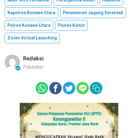
AKBP Rico Fernanda
Forkopimda Konut
Headline
Kapolres Konawe Utara
Penanaman Jagung Serentak
Polres Konawe Utara
Polres Konut
Zoom Virtual Launching
Redaksi
Publisher