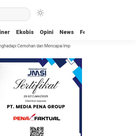
iner
Ekobis
Opini
News
Feature
More
i Cemohan dan Mencapai Impian
Ridwan Bae: PT SCM dan Perkebunan 