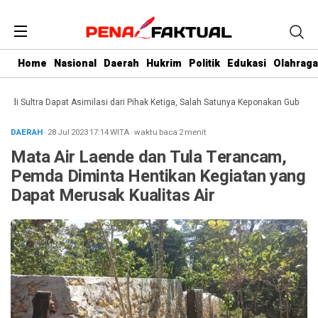
Home
Nasional
Daerah
Hukrim
Politik
Edukasi
Olahraga
Sultra Dapat Asimilasi dari Pihak Ketiga, Salah Satunya Keponakan Gubernur
D
DAERAH
· 28 Jul 2023
17:14
WITA
·
waktu baca 2 menit
Mata Air Laende dan Tula Terancam,
Pemda Diminta Hentikan Kegiatan yang
Dapat Merusak Kualitas Air