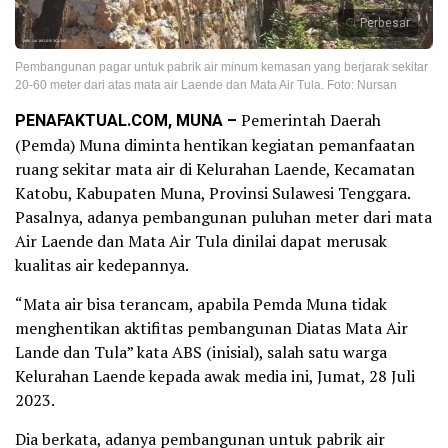
Perbesar
Pembangunan pagar untuk pabrik air minum kemasan yang berjarak sekitar
20-60 meter dari atas mata air Laende dan Mata Air Tula. Foto: Nursan
PENAFAKTUAL.COM, MUNA –
Pemerintah Daerah
(Pemda) Muna diminta hentikan kegiatan pemanfaatan
ruang sekitar mata air di Kelurahan Laende, Kecamatan
Katobu, Kabupaten Muna, Provinsi Sulawesi Tenggara.
Pasalnya, adanya pembangunan puluhan meter dari mata
Air Laende dan Mata Air Tula dinilai dapat merusak
kualitas air kedepannya.
“Mata air bisa terancam, apabila Pemda Muna tidak
menghentikan aktifitas pembangunan Diatas Mata Air
Lande dan Tula” kata ABS (inisial), salah satu warga
Kelurahan Laende kepada awak media ini, Jumat, 28 Juli
2023.
Dia berkata, adanya pembangunan untuk pabrik air